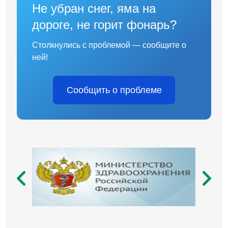
Не убран снег, яма на
дороге, не горит фонарь?
Столкнулись с проблемой — сообщите о
ней!
Сообщить о проблеме