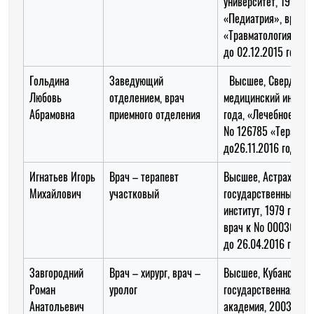
университет, 1999 го
«Педиатрия», врач 
«Травматология и ор
до 02.12.2015 года
Гольдина
Заведующий
Высшее, Свердловс
Любовь
отделением, врач
медицинский институ
Абрамовна
приемного отделения
года, «Лечебное дел
№ 126785 «Терапия
до26.11.2016 года
Игнатьев Игорь
Врач – терапевт
Высшее, Астраханск
Михайлович
участковый
государственный ме
институт, 1979 год, 
врач к № 0003667 «
до 26.04.2016 года
Завгородний
Врач – хирург, врач –
Высшее, Кубанская
Роман
уролог
государственная ме
Анатольевич
академия, 2003 год,