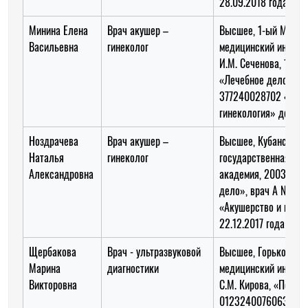
28.09.2018 года
Минина Елена
Врач акушер –
Высшее, 1-ый Моско
Васильевна
гинеколог
медицинский институ
И.М. Сеченова, 1980 
«Лечебное дело», вр
377240028702 «Акуш
гинекология» до 17.
Ноздрачева
Врач акушер –
Высшее, Кубанская
Наталья
гинеколог
государственная ме
Александровна
академия, 2003 год,
дело», врач А №191
«Акушерство и гинек
22.12.2017 года
Щербакова
Врач - ультразвуковой
Высшее, Горьковски
Марина
диагностики
медицинский институ
Викторовна
С.М. Кирова, «Педиа
0123240076063