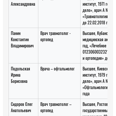
Александровна
институт, 1971 год, 
дело», врач А № 33
«Травматология и ор
до 22.02.2018 года
Панин
Врач травматолог -
Высшее, Кубанская
Константин
ортопед
медицинская академ
Владимирович
год, «Лечебное дело
0123060032321 «Тр
и ортопедия» до 14.1
Подольская
Врача – офтальмолог
Высшее, Киевский м
Ирина
институт, 1979 год «
Борисовна
дело», врач А № 43
«Офтальмология» до
года
Сидоров Олег
Врач травматолог –
Высшее, Ростовский
Анатольевич
ортопед
государственный ме