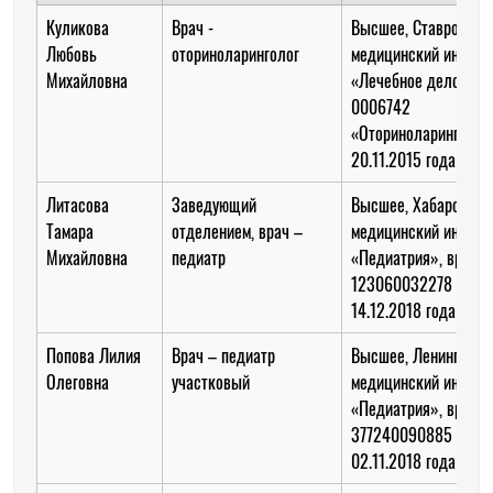
Куликова
Врач -
Высшее, Ставрополь
Любовь
оториноларинголог
медицинский институ
Михайловна
«Лечебное дело», в
0006742
«Оториноларинголог
20.11.2015 года
Литасова
Заведующий
Высшее, Хабаровски
Тамара
отделением, врач –
медицинский институ
Михайловна
педиатр
«Педиатрия», врач
123060032278 «Пед
14.12.2018 года
Попова Лилия
Врач – педиатр
Высшее, Ленинградс
Олеговна
участковый
медицинский инстит
«Педиатрия», врач
377240090885 «Пед
02.11.2018 года