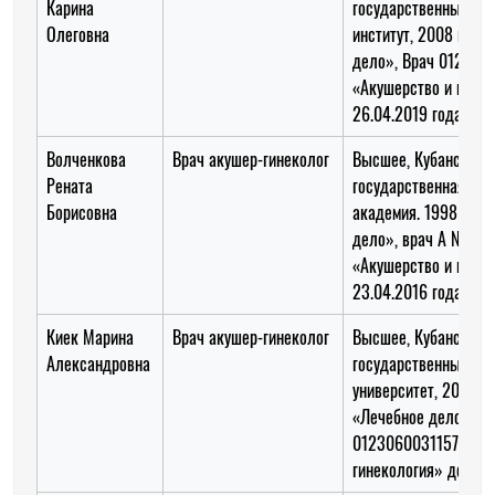
Карина
государственный ме
Олеговна
институт, 2008 год, 
дело», Врач 012306
«Акушерство и гинек
26.04.2019 года
Волченкова
Врач акушер-гинеколог
Высшее, Кубанская
Рената
государственная ме
Борисовна
академия. 1998 год,
дело», врач А № 43
«Акушерство и гинек
23.04.2016 года
Киек Марина
Врач акушер-гинеколог
Высшее, Кубанский
Александровна
государственный ме
университет, 2013 го
«Лечебное дело», В
0123060031157 «Аку
гинекология» до 31.