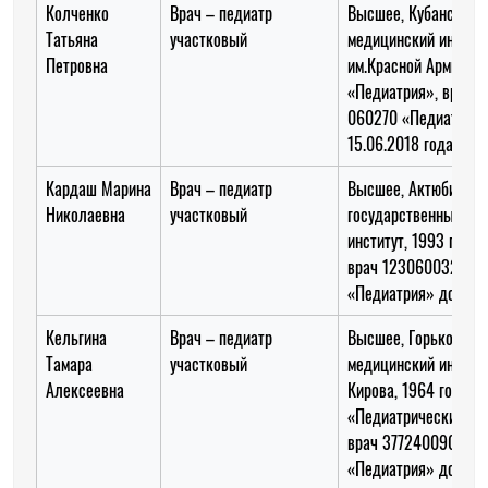
Колченко
Врач – педиатр
Высшее, Кубанский
Татьяна
участковый
медицинский инстит
Петровна
им.Красной Армии 19
«Педиатрия», врач
060270 «Педиатрия»
15.06.2018 года
Кардаш Марина
Врач – педиатр
Высшее, Актюбински
Николаевна
участковый
государственный ме
институт, 1993 год 
врач 123060032277
«Педиатрия» до 14.1
Кельгина
Врач – педиатр
Высшее, Горьковски
Тамара
участковый
медицинский институт
Алексеевна
Кирова, 1964 год
«Педиатрический фа
врач 377240090880
«Педиатрия» до 02.1