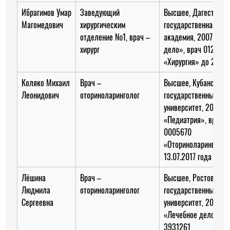
Ибрагимов Умар
Заведующий
Высшее, Дагестанск
Магомедович
хирургическим
государственная ме
отделение №1, врач –
академия, 2007 год,
хирург
дело», врач 012306
«Хирургия» до 29.10
Коляко Михаил
Врач –
Высшее, Кубанский
Леонидович
оториноларинголог
государственный ме
университет, 2006 го
«Педиатрия», врач 
0005670
«Оториноларинголог
13.07.2017 года
Лёшина
Врач –
Высшее, Ростовский
Людмила
оториноларинголог
государственный ме
Сергеевна
университет, 2007 го
«Лечебное дело», в
3931261