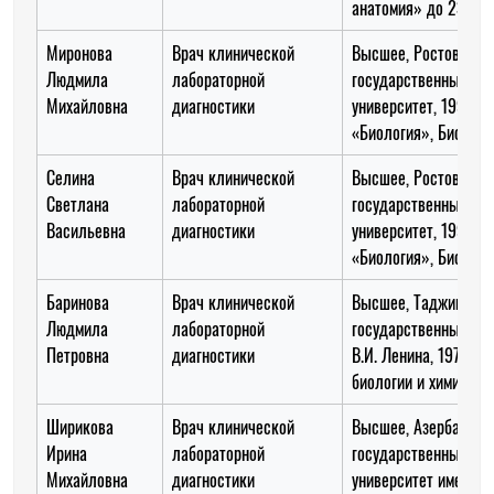
анатомия» до 23.12.
Миронова
Врач клинической
Высшее, Ростовский
Людмила
лабораторной
государственный ме
Михайловна
диагностики
университет, 1991 го
«Биология», Биолог
Селина
Врач клинической
Высшее, Ростовский
Светлана
лабораторной
государственный ме
Васильевна
диагностики
университет, 1992 го
«Биология», Биолог
Баринова
Врач клинической
Высшее, Таджикский
Людмила
лабораторной
государственный инс
Петровна
диагностики
В.И. Ленина, 1970 го
биологии и химии
Ширикова
Врач клинической
Высшее, Азербайджа
Ирина
лабораторной
государственный ме
Михайловна
диагностики
университет имени