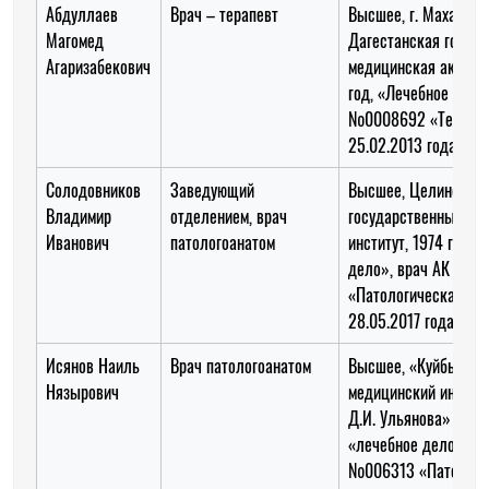
Абдуллаев
Врач – терапевт
Высшее, г. Махачкал
Магомед
Дагестанская госуда
Агаризабекович
медицинская академ
год, «Лечебное дело
№0008692 «Терапия
25.02.2013 года
Солодовников
Заведующий
Высшее, Целиноград
Владимир
отделением, врач
государственный ме
Иванович
патологоанатом
институт, 1974 год, 
дело», врач АК №00
«Патологическая ан
28.05.2017 года
Исянов Наиль
Врач патологоанатом
Высшее, «Куйбышев
Нязырович
медицинский институ
Д.И. Ульянова» 1984
«лечебное дело», в
№006313 «Патологи