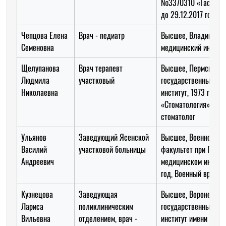
№3370310 «Гастроэ
до 29.12.2017 года
Чепцова Елена
Врач - педиатр
Высшее, Владивосто
Семеновна
медицинский институ
Щелупанова
Врач терапевт
Высшее, Пермский
Людмила
участковый
государственный ме
Николаевна
институт, 1973 год,
«Стоматология», вра
стоматолог
Ульянов
Заведующий Ясенской
Высшее, Военно-мед
Василий
участковой больницы
факультет при Горьк
Андреевич
медицинском институ
год, Военный врач
Кузнецова
Заведующая
Высшее, Воронежски
Лариса
поликлиническим
государственный ме
Вильевна
отделением, врач -
институт имени Бурд