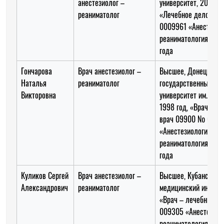
анестезиолог –
университет, 2008 го
реаниматолог
«Лечебное дело», в
0009961 «Анестезио
реаниматология» до 
года
Гончарова
Врач анестезиолог –
Высшее, Донецкий
Наталья
реаниматолог
государственный ме
Викторовна
университет им. М.Го
1998 год, «Врачебно
врач 09900 № 6014
«Анестезиология –
реаниматология» до
года
Куликов Сергей
Врач анестезиолог –
Высшее, Кубанский
Александрович
реаниматолог
медицинский институ
«Врач – лечебник»,
009305 «Анестезиол
реаниматология» до 