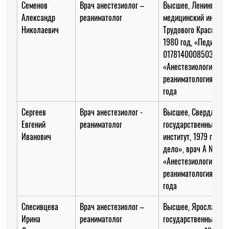
Семенов
Врач анестезиолог –
Высшее, Ленинградс
Александр
реаниматолог
медицинский институ
Николаевич
Трудового Красного 
1980 год, «Педиатри
0178140008503
«Анестезиология и
реаниматология» до 
года
Сергеев
Врач анестезиолог -
Высшее, Свердловск
Евгений
реаниматолог
государственный ме
Иванович
институт, 1979 год, 
дело», врач А № 08
«Анестезиология и
реаниматология» до 
года
Спесивцева
Врач анестезиолог –
Высшее, Ярославски
Ирина
реаниматолог
государственный ме