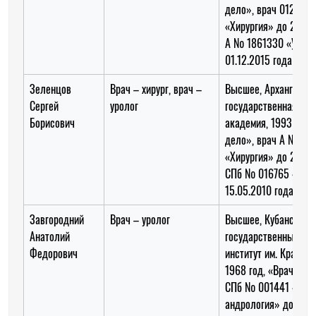
дело», врач 012306
«Хирургия» до 29.09
А № 1861330 «Уроло
01.12.2015 года
Зеленцов
Врач – хирург, врач –
Высшее, Архангельс
Сергей
уролог
государственная ме
Борисович
академия, 1993 год,
дело», врач А № 30
«Хирургия» до 29.03
СПб № 016765 «Урол
15.05.2010 года
Завгородний
Врач – уролог
Высшее, Кубанский
Анатолий
государственный ме
Федорович
институт им. Красной
1968 год, «Врач леч
СПб № 001441 «Урол
андрология» до 12.0