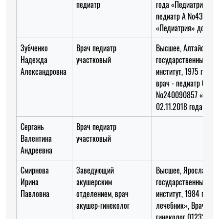
педиатр
года «Педиатрия», в
педиатр А №434494
«Педиатрия» до 13.0
Зубченко
Врач педиатр
Высшее, Алтайский
Надежда
участковый
государственный ме
Александровна
институт, 1975 год, 
врач - педиатр 0377
№240090857 «педиа
02.11.2018 года
Сергань
Врач педиатр
Валентина
участковый
Андреевна
Смирнова
Заведующий
Высшее, Ярославски
Ирина
акушерским
государственный ме
Павловна
отделением, врач
институт, 1984 год, 
акушер-гинеколог
лечебник», Врач-аку
гинеколог 01232400