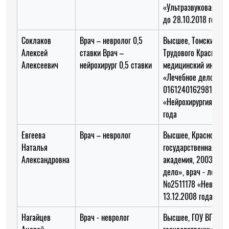
«Ультразвуковая диа
до 28.10.2018 года
Соклаков
Врач – невролог 0,5
Высшее, Томский ор
Алексей
ставки Врач –
Трудового Красного 
Алексеевич
нейрохирург 0,5 ставки
медицинский институ
«Лечебное дело», вр
0161240162981
«Нейрохирургия», до
года
Евгеева
Врач – невролог
Высшее, Краснодарс
Наталья
государственная ме
Александровна
академия, 2003 год 
дело», врач - лечеб
№2511178 «Невролог
13.12.2008 года
Нагайцев
Врач - невролог
Высшее, ГОУ ВПО «К