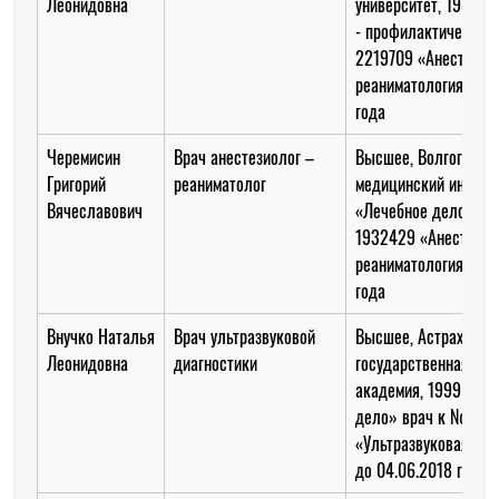
Леонидовна
университет, 1985 г
- профилактический
2219709 «Анестезио
реаниматология» до 
года
Черемисин
Врач анестезиолог –
Высшее, Волгоградс
Григорий
реаниматолог
медицинский институ
Вячеславович
«Лечебное дело»,вр
1932429 «Анестезио
реаниматология» до 
года
Внучко Наталья
Врач ультразвуковой
Высшее, Астраханск
Леонидовна
диагностики
государственная ме
академия, 1999 год,
дело» врач к № 00
«Ультразвуковая диа
до 04.06.2018 года