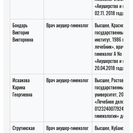
«Акушерство и гинек
02.11. 2018 года
Бондарь
Врач акушер-гинеколог
Высшее, Красноярск
Виктория
государственный ме
Викторовна
институт, 1986 год, 
лечебник», врач-аку
гинеколог А № 4084
«Акушерство и гинек
20.04.2018 года
Исаакова
Врач акушер-гинеколог
Высшее, Ростовский
Карина
государственный ме
Георгиевна
университет, 2004 го
«Лечебное дело», В
0123240077924 «Аку
гинекология» до 02.
Струтинская
Врач акушер-гинеколог
Высшее, Кубанский