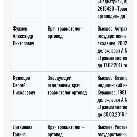
«Педиатрия», врач 
2615430 «Травматол
ортопедия» до 30.10
Жужнев
Врач травматолог -
Высшее, Астраханск
Александр
ортопед
государственная ме
Викторович
академия, 2002 год,
дело», врач А № 26
«Травматология и ор
до 11.02.2017 года
Кузнецов
Заведующий
Высшее, Казанский
Сергей
отделением, врач –
медицинский институт
Николаевич
травматолог ортопед
Курашова, 1981 год,
дело», врач А № 43
«Травматология и ор
до 30.03.2016 года
Литвинова
Врач травматолог –
Высшее, Ростовский
Галина
ортопед
государственный ме