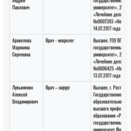
Андрей
государственный ме
Павлович
университет», 2009 
«Лечебное дело», вр
№0007393 «Невроло
14.07.2017 года
Аракелова
Врач - невролог
Высшее, ГОУ ВПО «К
Марианна
государственный ме
Сергеевна
университет», 2011 г
«Лечебное дело», вр
№0006425 «Невроло
13.07.2017 года
Лукьяненко
Врач – хирург
Высшее, г. Ростов-н
Алексей
Государственное
Владимирович
образовательное уч
высшего профессион
образования «Росто
государственный ме
университет Федера