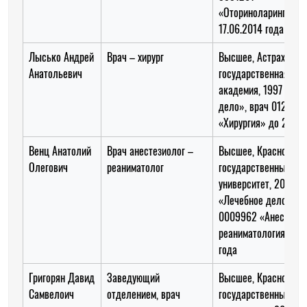
«Оториноларинголог
17.06.2014 года (дек
Лысько Андрей
Врач – хирург
Высшее, Астраханск
Анатольевич
государственная ме
академия, 1997 год,
дело», врач 012327
«Хирургия» до 27.05
Венц Анатолий
Врач анестезиолог –
Высшее, Краснодарс
Олегович
реаниматолог
государственный ме
университет, 2008 го
«Лечебное дело», в
0009962 «Анестезио
реаниматология» до 
года
Григорян Давид
Заведующий
Высшее, Краснодарс
Самвелоич
отделением, врач
государственный ме