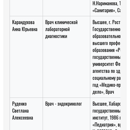
Н.Нариманова, 1977 г
«Санитария», Санита
Карандухова
Врач клинической
Высшее, г. Ростов-н
Анна Юрьевна
лабораторной
Государственное
диагностики
образовательное уч
высшего профессион
образования «Росто
государственный ме
университет Федера
агентства по здраво
социальному развит
год «Медико-профил
дело», Врач
Руденко
Врач - эндокринолог
Высшее, Хабаровски
Светлана
государственный ме
Алексеевна
институт, 1986 год,
«Педиатрия», врач -