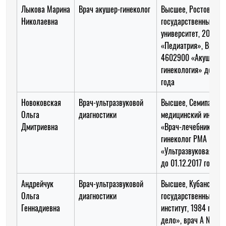
Лыкова Марина
Врач акушер-гинеколог
Высшее, Ростовский
Николаевна
государственный ме
университет, 2009 го
«Педиатрия», Врач 
4602900 «Акушерств
гинекология» до 31.
года
Новоковская
Врач-ультразвуковой
Высшее, Семипалати
Ольга
диагностики
медицинский институ
Дмитриевна
«Врач-лечебник», вр
гинеколог РМА № 07
«Ультразвуковая диа
до 01.12.2017 года
Андрейчук
Врач-ультразвуковой
Высшее, Кубанский
Ольга
диагностики
государственный ме
Геннадиевна
институт, 1984 года,
дело», врач А № 25