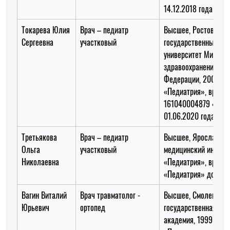
14.12.2018 года
Токарева Юлия
Врач – педиатр
Высшее, Ростовский
Сергеевна
участковый
государственный ме
университет Минист
здравоохранения Ро
Федерации, 2004 го
«Педиатрия», врач
161040004879 «Педи
01.06.2020 года
Третьякова
Врач – педиатр
Высшее, Ярославски
Ольга
участковый
медицинский институт
Николаевна
«Педиатрия», врач 
«Педиатрия» до 29.1
Вагин Виталий
Врач травматолог -
Высшее, Смоленская
Юрьевич
ортопед
государственная ме
академия, 1999 год