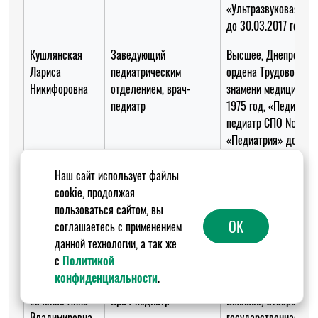
«Ультразвуковая диа
до 30.03.2017 года.
Кушлянская
Заведующий
Высшее, Днепропетр
Лариса
педиатрическим
ордена Трудового Кр
Никифоровна
отделением, врач-
знамени медицинский
педиатр
1975 год, «Педиатрия
педиатр СПО № 039
«Педиатрия» до 30.
года
Наш сайт использует файлы
Павлова Лилия
Врач-педиатр
Высшее, Кубанский
cookie, продолжая
Борисовна
медицинский институ
пользоваться сайтом, вы
Красной армии, 1981 
OK
соглашаетесь с применением
«Педиатрия», Врач-
данной технологии, а так же
0377240090887 «Пе
с
Политикой
02.11.2018 года.
конфиденциальности
.
Евченко Анна
Врач-педиатр
Высшее, Ставрополь
Владимировна
государственная ме