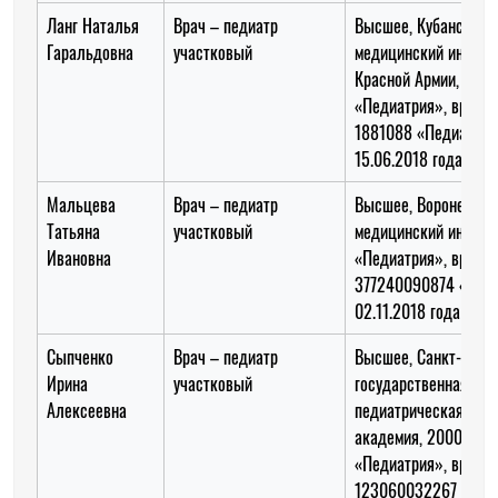
Ланг Наталья
Врач – педиатр
Высшее, Кубанский
Гаральдовна
участковый
медицинский институ
Красной Армии, 1981
«Педиатрия», врач 
1881088 «Педиатрия
15.06.2018 года
Мальцева
Врач – педиатр
Высшее, Воронежски
Татьяна
участковый
медицинский институ
Ивановна
«Педиатрия», врач
377240090874 «Педи
02.11.2018 года
Сыпченко
Врач – педиатр
Высшее, Санкт-Пете
Ирина
участковый
государственная
Алексеевна
педиатрическая мед
академия, 2000 год,
«Педиатрия», врач
123060032267 «Пед