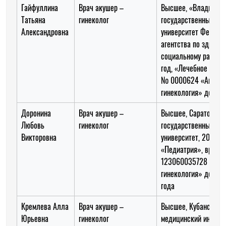
Гайфуллина
Врач акушер –
Высшее, «Владивост
Татьяна
гинеколог
государственный ме
Александровна
университет Федера
агентства по здраво
социальному развит
год, «Лечебное дело
№ 0000624 «Акушер
гинекология» до 23.
Доронина
Врач акушер –
Высшее, Саратовски
Любовь
гинеколог
государственный ме
Викторовна
университет, 2008 го
«Педиатрия», врач
123060035728 «Акуш
гинекология» до 26.
года
Кремлева Алла
Врач акушер –
Высшее, Кубанский
Юрьевна
гинеколог
медицинский институ