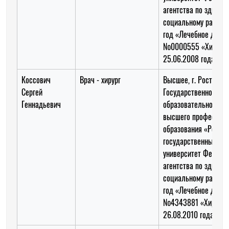
агентства по здраво
социальному развит
год «Лечебное дело»
№0000555 «Хирурги
25.06.2008 года
Коссович
Врач - хирург
Высшее, г. Ростов-н
Сергей
Государственное
Геннадьевич
образовательное уч
высшего профессион
образования «Росто
государственный ме
университет Федера
агентства по здраво
социальному развит
год «Лечебное дело»
№4343881 «Хирургия
26.08.2010 года