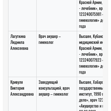
Красной Армии, 1980
- лечебник», врач
123240075981 «Акуш
гинекология» до 28.
года
Лагуткина
Врач акушер –
Высшее, Кубанский
Людмила
гинеколог
медицинский институ
Алексеевна
Красной Армии, 1976 
- лечебник», врач
123240077923 «Акуш
гинекология» до 28.
года
Кривуля
Заведующий
Высшее, Хабаровски
Виктория
консультацией, врач
государственный ме
Александровна
акушер – гинеколог
институт, 1990 год, 
дело», врач 123240
«Акушерство и гинек