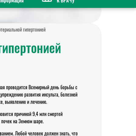
информация
К ВРАЧУ
ртериальной гипертонией
гипертонией
 мая проводится Всемирный день борьбы с
дупреждению развития инсульта, болезней
е, выявлению и лечению.
новится причиной 9,4 млн смертей
й почек на Земном шаре.
ванием. Любой человек должен знать, что