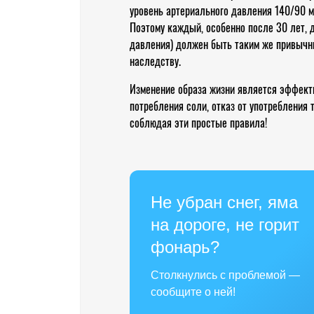
уровень артериального давления 140/90 м
Поэтому каждый, особенно после 30 лет, 
давления) должен быть таким же привычны
наследству.
Изменение образа жизни является эффект
потребления соли, отказ от употребления 
соблюдая эти простые правила!
Не убран снег, яма
на дороге, не горит
фонарь?
Столкнулись с проблемой —
сообщите о ней!