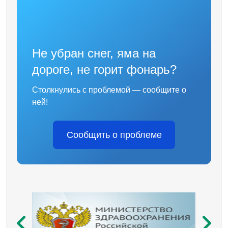
Не убран снег, яма на
дороге, не горит фонарь?
Столкнулись с проблемой — сообщите о
ней!
Сообщить о проблеме